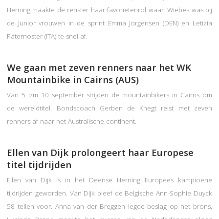
Herning maakte de renster haar favorietenrol waar. Wiebes was bij
de Junior vrouwen in de sprint Emma Jorgensen (DEN) en Letizia
Paternoster (ITA) te snel af.
We gaan met zeven renners naar het WK
Mountainbike in Cairns (AUS)
Van 5 t/m 10 september strijden de mountainbikers in Cairns om
de wereldtitel. Bondscoach Gerben de Knegt reist met zeven
renners af naar het Australische continent.
Ellen van Dijk prolongeert haar Europese
titel tijdrijden
Ellen van Dijk is in het Deense Herning Europees kampioene
tijdrijden geworden. Van Dijk bleef de Belgische Ann-Sophie Duyck
58 tellen voor. Anna van der Breggen legde beslag op het brons,