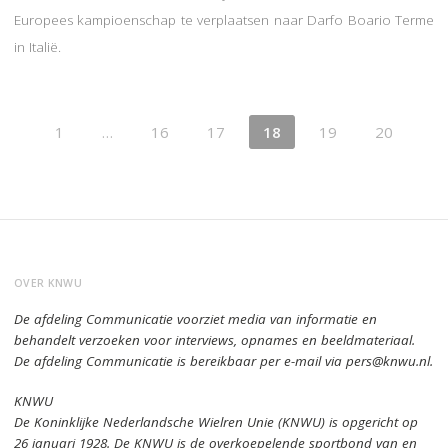
Europees kampioenschap te verplaatsen naar Darfo Boario Terme
in Italië.
1
…
16
17
18
19
20
OVER KNWU
De afdeling Communicatie voorziet media van informatie en
behandelt verzoeken voor interviews, opnames en beeldmateriaal.
De afdeling Communicatie is bereikbaar per e-mail via pers@knwu.nl.
KNWU
De Koninklijke Nederlandsche Wielren Unie (KNWU) is opgericht op
26 januari 1928.
De KNWU is de overkoepelende sportbond van en