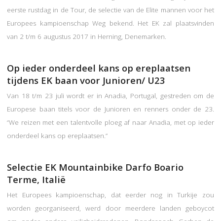
eerste rustdag in de Tour, de selectie van de Elite mannen voor het
Europees kampioenschap Weg bekend. Het EK zal plaatsvinden
van 2 t/m 6 augustus 2017 in Herning, Denemarken.
Op ieder onderdeel kans op ereplaatsen
tijdens EK baan voor Junioren/ U23
Van 18 t/m 23 juli wordt er in Anadia, Portugal, gestreden om de
Europese baan titels voor de Junioren en renners onder de 23.
“We reizen met een talentvolle ploeg af naar Anadia, met op ieder
onderdeel kans op ereplaatsen.”
Selectie EK Mountainbike Darfo Boario
Terme, Italië
Het Europees kampioenschap, dat eerder nog in Turkije zou
worden georganiseerd, werd door meerdere landen geboycot