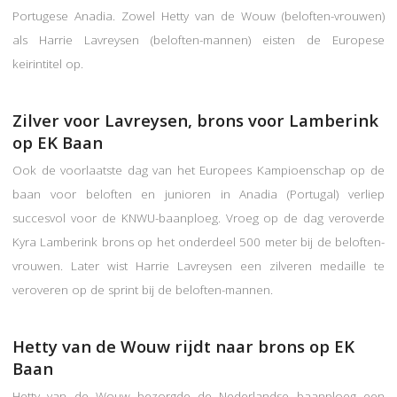
Portugese Anadia. Zowel Hetty van de Wouw (beloften-vrouwen)
als Harrie Lavreysen (beloften-mannen) eisten de Europese
keirintitel op.
Zilver voor Lavreysen, brons voor Lamberink
op EK Baan
Ook de voorlaatste dag van het Europees Kampioenschap op de
baan voor beloften en junioren in Anadia (Portugal) verliep
succesvol voor de KNWU-baanploeg. Vroeg op de dag veroverde
Kyra Lamberink brons op het onderdeel 500 meter bij de beloften-
vrouwen. Later wist Harrie Lavreysen een zilveren medaille te
veroveren op de sprint bij de beloften-mannen.
Hetty van de Wouw rijdt naar brons op EK
Baan
Hetty van de Wouw bezorgde de Nederlandse baanploeg een