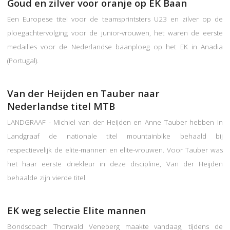
Goud en zilver voor oranje op EK Baan
Een Europese titel voor de teamsprintsters U23 en zilver op de
ploegachtervolging voor de junior-vrouwen, het waren de eerste
medailles voor de Nederlandse baanploeg op het EK in Anadia
(Portugal).
Van der Heijden en Tauber naar
Nederlandse titel MTB
LANDGRAAF - Michiel van der Heijden en Anne Tauber hebben in
Landgraaf de nationale titel mountainbike behaald bij
respectievelijk de elite-mannen en elite-vrouwen. Voor Tauber was
het haar eerste driekleur in deze discipline, Van der Heijden
behaalde zijn vierde titel.
EK weg selectie Elite mannen
Bondscoach Thorwald Veneberg maakte vandaag, tijdens de