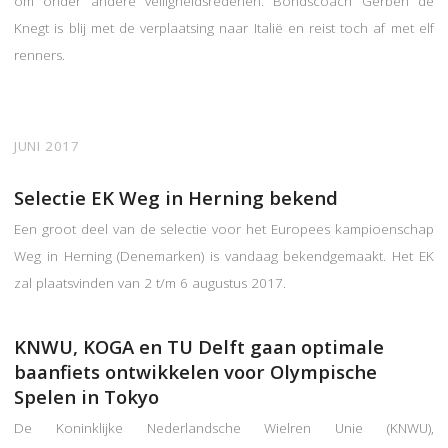
om onder andere veiligheidsredenen. Bondscoach Gerben de
Knegt is blij met de verplaatsing naar Italië en reist toch af met elf
renners.
JUNI 2017
Selectie EK Weg in Herning bekend
Een groot deel van de selectie voor het Europees kampioenschap
Weg in Herning (Denemarken) is vandaag bekendgemaakt. Het EK
zal plaatsvinden van 2 t/m 6 augustus 2017.
KNWU, KOGA en TU Delft gaan optimale
baanfiets ontwikkelen voor Olympische
Spelen in Tokyo
De Koninklijke Nederlandsche Wielren Unie (KNWU),