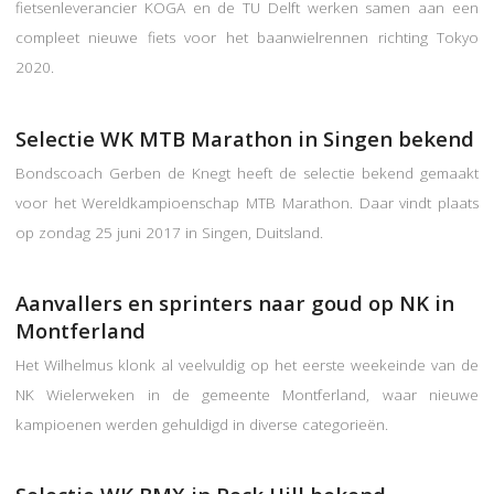
fietsenleverancier KOGA en de TU Delft werken samen aan een
compleet nieuwe fiets voor het baanwielrennen richting Tokyo
2020.
Selectie WK MTB Marathon in Singen bekend
Bondscoach Gerben de Knegt heeft de selectie bekend gemaakt
voor het Wereldkampioenschap MTB Marathon. Daar vindt plaats
op zondag 25 juni 2017 in Singen, Duitsland.
Aanvallers en sprinters naar goud op NK in
Montferland
Het Wilhelmus klonk al veelvuldig op het eerste weekeinde van de
NK Wielerweken in de gemeente Montferland, waar nieuwe
kampioenen werden gehuldigd in diverse categorieën.