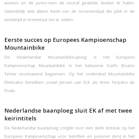
women en de junior-men de vooraf gestelde doelen te halen.
Uiteindelijk wist alleen Kevin van de Groenendaal die plek in de
eindstrijd in eremetaal om te zetten.
Eerste succes op Europees Kampioenschap
Mountainbike
De Nederlandse Mountainbike-ploeg is het Europees
Kampioenschap Mountainbike in het Italiaanse Darfo Boario
Terme voortvarend begonnen. Op het onderdeel Mountainbike
Eliminator bereikten zowel Jeroen van Eck als Anne Terpstra de
finale.
Nederlandse baanploeg sluit EK af met twee
keirintitels
De Nederlandse baanploeg zorgde voor een sterk slotstuk op het
Europees Kampioenschap voor beloften en junioren (m/v) in het