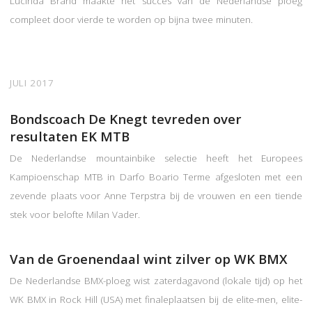
Lucinda Brand maakte het succes van de Nederlandse ploeg
compleet door vierde te worden op bijna twee minuten.
JULI 2017
Bondscoach De Knegt tevreden over
resultaten EK MTB
De Nederlandse mountainbike selectie heeft het Europees
Kampioenschap MTB in Darfo Boario Terme afgesloten met een
zevende plaats voor Anne Terpstra bij de vrouwen en een tiende
stek voor belofte Milan Vader.
Van de Groenendaal wint zilver op WK BMX
De Nederlandse BMX-ploeg wist zaterdagavond (lokale tijd) op het
WK BMX in Rock Hill (USA) met finaleplaatsen bij de elite-men, elite-