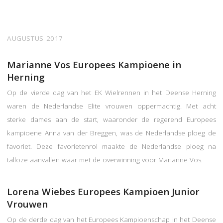
AUGUSTUS 2017
Marianne Vos Europees Kampioene in
Herning
Op de vierde dag van het EK Wielrennen in het Deense Herning
waren de Nederlandse Elite vrouwen oppermachtig. Met acht
sterke dames aan de start, waaronder de regerend Europees
kampioene Anna van der Breggen, was de Nederlandse ploeg de
favoriet. Deze favorietenrol maakte de Nederlandse ploeg na
talloze aanvallen waar met de overwinning voor Marianne Vos.
Lorena Wiebes Europees Kampioen Junior
Vrouwen
Op de derde dag van het Europees Kampioenschap in het Deense