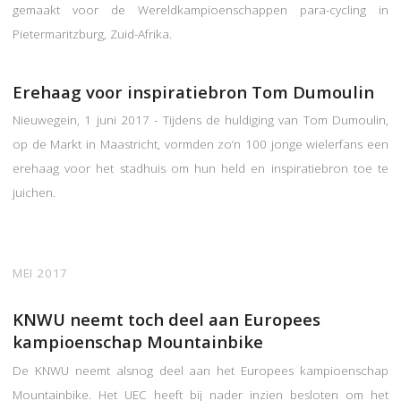
gemaakt voor de Wereldkampioenschappen para-cycling in
Pietermaritzburg, Zuid-Afrika.
Erehaag voor inspiratiebron Tom Dumoulin
Nieuwegein, 1 juni 2017 - Tijdens de huldiging van Tom Dumoulin,
op de Markt in Maastricht, vormden zo’n 100 jonge wielerfans een
erehaag voor het stadhuis om hun held en inspiratiebron toe te
juichen.
MEI 2017
KNWU neemt toch deel aan Europees
kampioenschap Mountainbike
De KNWU neemt alsnog deel aan het Europees kampioenschap
Mountainbike. Het UEC heeft bij nader inzien besloten om het