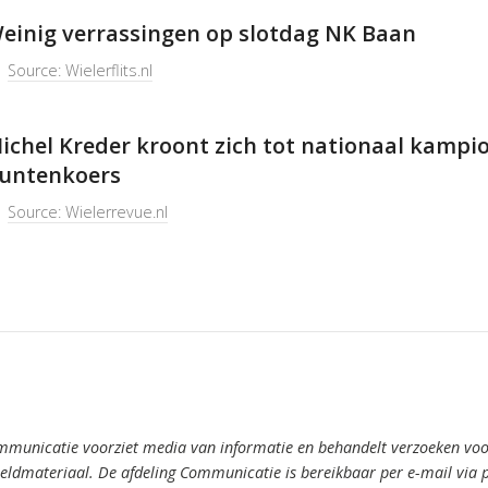
einig verrassingen op slotdag NK Baan
Source: Wielerflits.nl
ichel Kreder kroont zich tot nationaal kampi
untenkoers
Source: Wielerrevue.nl
mmunicatie voorziet media van informatie en behandelt verzoeken voor
ldmateriaal. De afdeling Communicatie is bereikbaar per e-mail via 