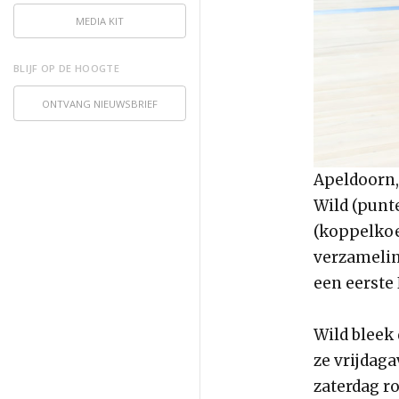
MEDIA KIT
BLIJF OP DE HOOGTE
ONTVANG NIEUWSBRIEF
Apeldoorn,
Wild (punte
(koppelkoe
verzamelin
een eerste
Wild bleek 
ze vrijdag
zaterdag r