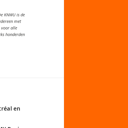
De KNWU is de
iedereen met
voor alle
jks honderden
réal en