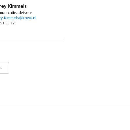
frey Kimmels
unicatieadviseur
rey.Kimmels@knwu.nl
51 33 17.
DF