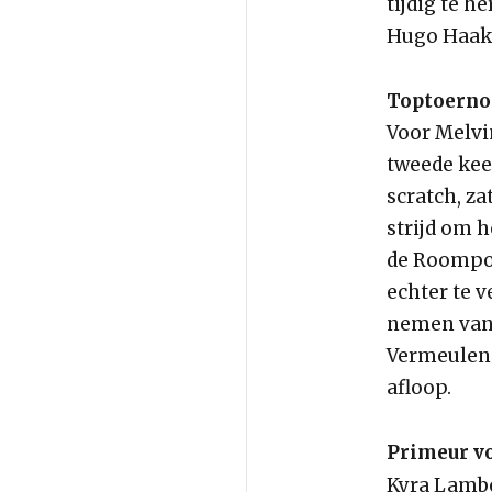
tijdig te h
Hugo Haak 
Toptoernoo
Voor Melvi
tweede keer
scratch, z
strijd om 
de Roompot
echter te 
nemen van 
Vermeulen 
afloop.
Primeur v
Kyra Lambe