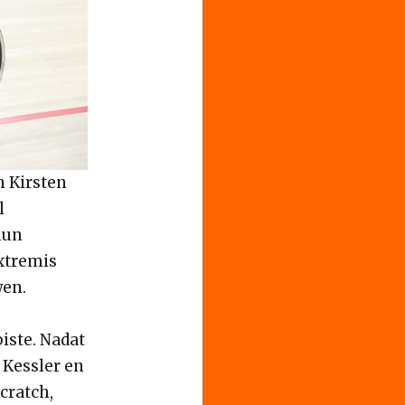
n Kirsten
l
hun
xtremis
wen.
piste. Nadat
 Kessler en
cratch,