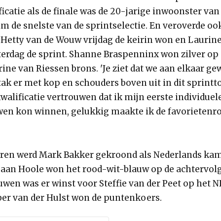
ficatie als de finale was de 20-jarige inwoonster van
 de snelste van de sprintselectie. En veroverde ook
t Hetty van de Wouw vrijdag de keirin won en Laurin
terdag de sprint. Shanne Braspenninx won zilver op
ine van Riessen brons. 'Je ziet dat we aan elkaar ge
ak er met kop en schouders boven uit in dit sprintto
walificatie vertrouwen dat ik mijn eerste individuele 
wen kon winnen, gelukkig maakte ik de favorietenrol
ioren werd Mark Bakker gekroond als Nederlands k
Daan Hoole won het rood-wit-blauw op de achtervolgi
uwen was er winst voor Steffie van der Peet op het N
er van der Hulst won de puntenkoers.