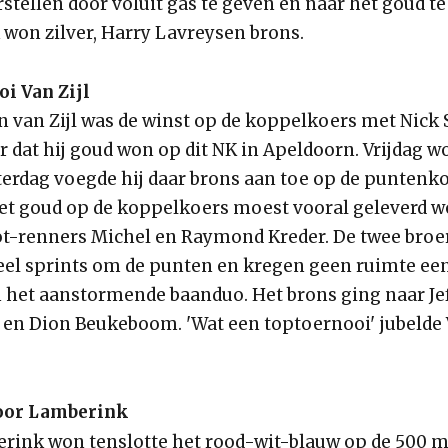
erstellen door voluit gas te geven en naar het goud te 
won zilver, Harry Lavreysen brons.
i Van Zijl
n van Zijl was de winst op de koppelkoers met Nick 
 dat hij goud won op dit NK in Apeldoorn. Vrijdag wo
aterdag voegde hij daar brons aan toe op de puntenko
het goud op de koppelkoers moest vooral geleverd 
-renners Michel en Raymond Kreder. De twee broer
veel sprints om de punten en kregen geen ruimte een
het aanstormende baanduo. Het brons ging naar Je
en Dion Beukeboom. 'Wat een toptoernooi' jubelde V
oor Lamberink
rink won tenslotte het rood-wit-blauw op de 500 m