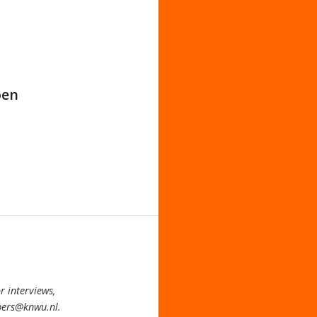
oen
 interviews,
pers@knwu.nl.