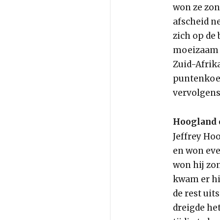
won ze zon
afscheid n
zich op de 
moeizaam o
Zuid-Afrika
puntenkoers
vervolgens 
Hoogland 
Jeffrey Hoo
en won even
won hij zon
kwam er hie
de rest uit
dreigde het