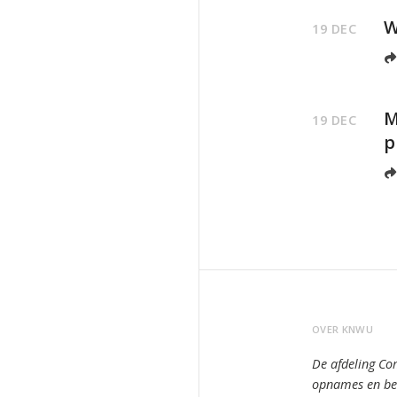
W
19 DEC
M
19 DEC
p
OVER KNWU
De afdeling Co
opnames en bee