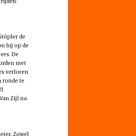
rijden.'
Stöpler de
n hij op de
ers. De
worden met
s verloren
 ronde te
ff
an Zijl na
eter. Zowel