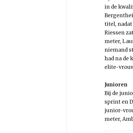
in de kwali
Bergentheim
titel, nada
Riessen za
meter, Laur
niemand st
had na de k
elite-vrou
Junioren
Bij de jun
sprint en 
junior-vro
meter, Amb