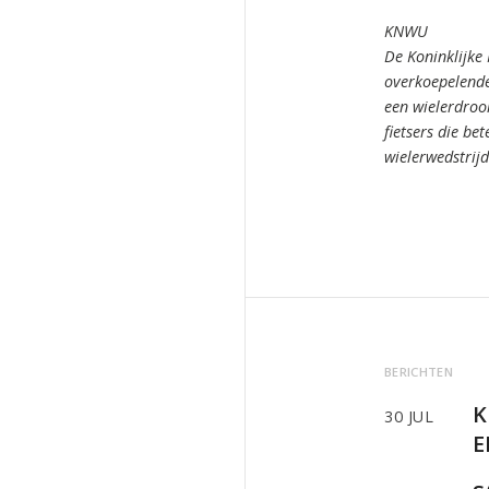
KNWU
De Koninklijke
overkoepelende
een wielerdro
fietsers die bet
wielerwedstrij
BERICHTEN
K
30 JUL
E