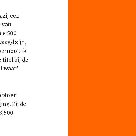
 zij een
e van
 de 500
waagd zijn,
ernooi. Ik
titel bij de
 waar.'
ampioen
ng. Bij de
K 500