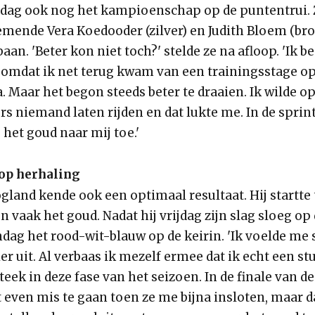
dag ook nog het kampioenschap op de puntentrui. Z
emende Vera Koedooder (zilver) en Judith Bloem (bro
baan. 'Beter kon niet toch?' stelde ze na afloop. 'Ik b
mdat ik net terug kwam van een trainingsstage op
. Maar het begon steeds beter te draaien. Ik wilde op
 niemand laten rijden en dat lukte me. In de sprint
het goud naar mij toe.'
op herhaling
gland kende ook een optimaal resultaat. Hij startte
 vaak het goud. Nadat hij vrijdag zijn slag sloeg op 
dag het rood-wit-blauw op de keirin. 'Ik voelde me 
r uit. Al verbaas ik mezelf ermee dat ik echt een st
steek in deze fase van het seizoen. In de finale van de
 even mis te gaan toen ze me bijna insloten, maar da