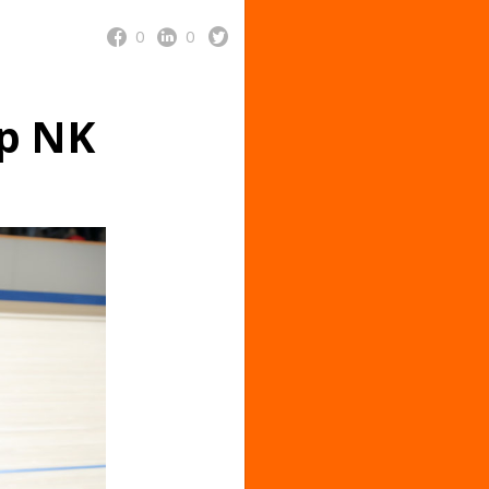
0
0
p NK