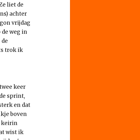
e liet de
ns) achter
egon vrijdag
 de weg in
 de
s trok ik
 twee keer
de sprint,
sterk en dat
ukje boven
 keirin
t wist ik