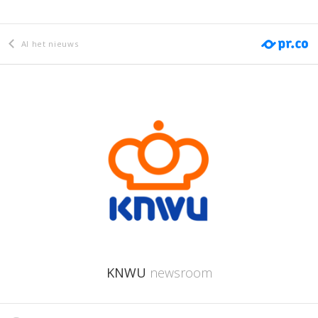
Al het nieuws
KNWU
newsroom