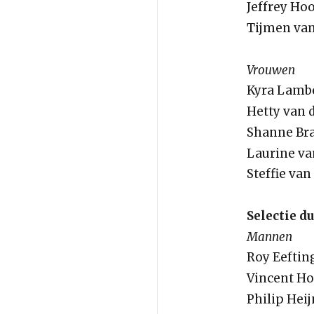
Jeffrey Ho
Tijmen van
Vrouwen
Kyra Lambe
Hetty van 
Shanne Br
Laurine van
Steffie van
Selectie d
Mannen
Roy Eefting
Vincent H
Philip He