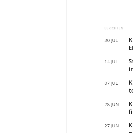
BERICHTEN
K
30 JUL
E
S
14 JUL
i
K
07 JUL
t
K
28 JUN
f
K
27 JUN