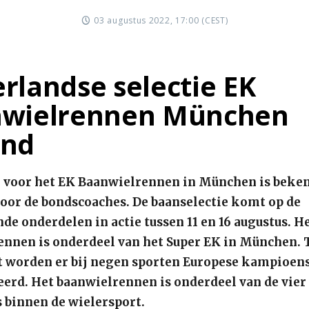
03 augustus 2022, 17:00 (CEST)
rlandse selectie EK
wielrennen München
end
e voor het EK Baanwielrennen in München is beke
or de bondscoaches. De baanselectie komt op de
nde onderdelen in actie tussen 11 en 16 augustus. H
nnen is onderdeel van het Super EK in München. 
 worden er bij negen sporten Europese kampioen
erd. Het baanwielrennen is onderdeel van de vier
s binnen de wielersport.