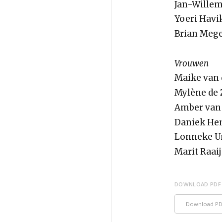
Jan-Willem
Yoeri Havi
Brian Mege
Vrouwen
Maike van 
Mylène de 
Amber van 
Daniek Hen
Lonneke U
Marit Raai
DOWNLOAD PDF
Download P