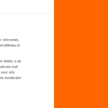
 interviews,
pers@knwu.nl.
De KNWU is de
iedereen met
voor alle
jks honderden