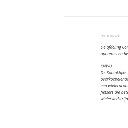
OVER KNWU
De afdeling Co
opnames en bee
KNWU
De Koninklijke
overkoepelende
een wielerdro
fietsers die bet
wielerwedstrij