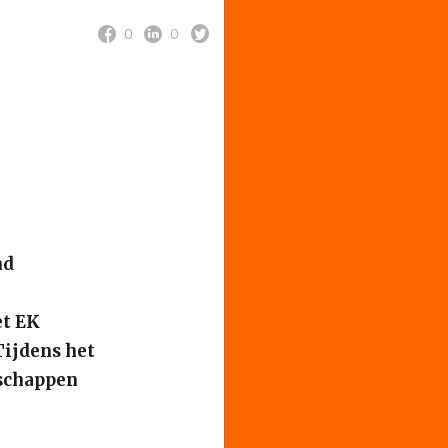
0
0
nd
et EK
Tijdens het
schappen