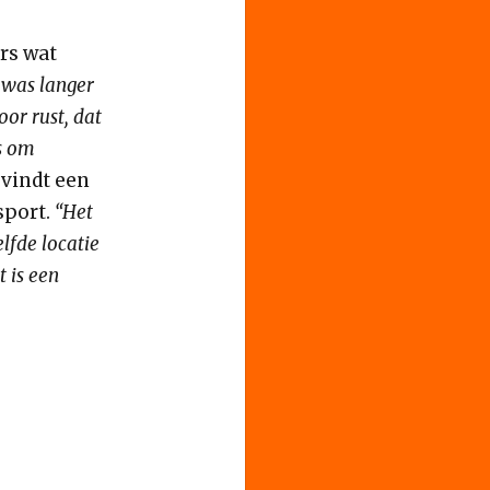
rs wat
 was langer
or rust, dat
s om
 vindt een
sport.
“Het
lfde locatie
 is een