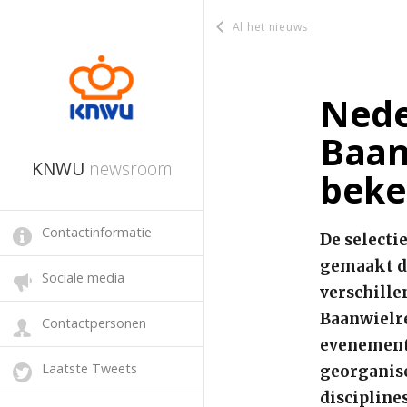
Al het nieuws
Nede
Baan
KNWU
newsroom
bek
Contactinformatie
De selecti
gemaakt do
Sociale media
verschille
Baanwielre
Contactpersonen
evenement
Laatste Tweets
georganise
discipline