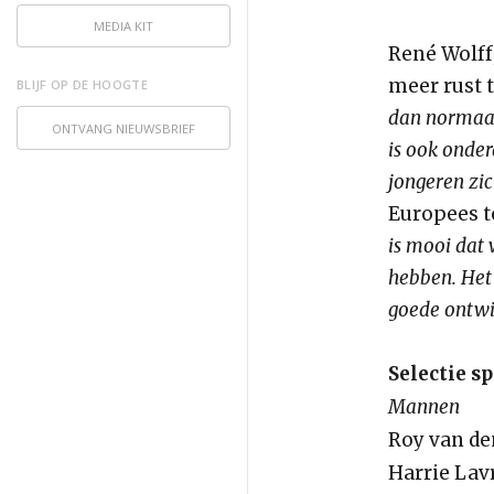
MEDIA KIT
René Wolff
meer rust 
BLIJF OP DE HOOGTE
dan normaal
ONTVANG NIEUWSBRIEF
is ook onder
jongeren zic
Europees t
is mooi dat 
hebben. Het 
goede ontwi
Selectie s
Mannen
Roy van de
Harrie Lav