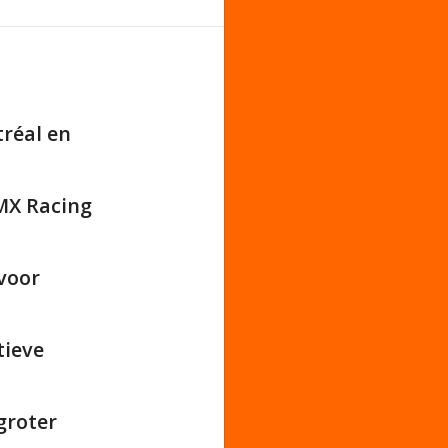
réal en
BMX Racing
 voor
tieve
groter