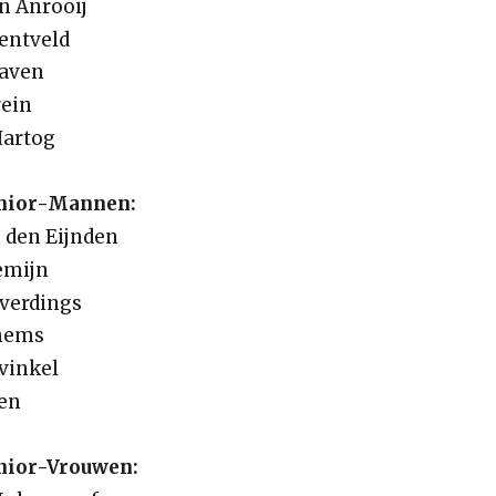
an Anrooij
Bentveld
naven
rein
Hartog
unior-Mannen:
n den Eijnden
emijn
averdings
chems
fvinkel
len
unior-Vrouwen: