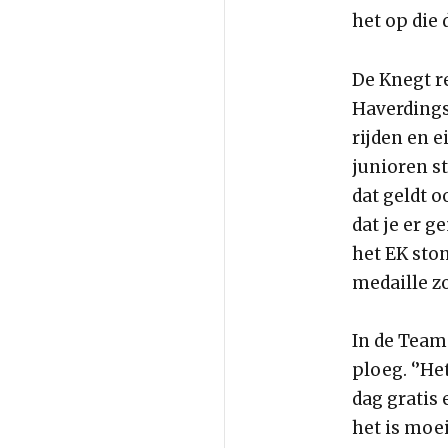
het op die 
De Knegt r
Haverdings
rijden en e
junioren st
dat geldt 
dat je er g
het EK sto
medaille zo
In de Team
ploeg. ‘’He
dag gratis
het is moei