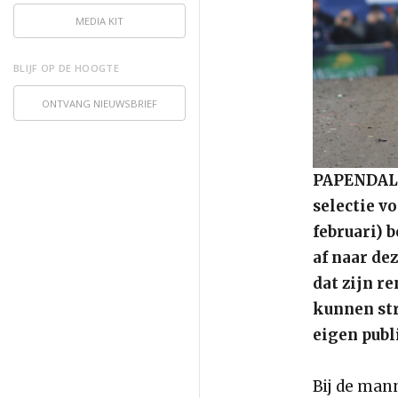
MEDIA KIT
BLIJF OP DE HOOGTE
ONTVANG NIEUWSBRIEF
PAPENDAL, 
selectie v
februari) 
af naar de
dat zijn r
kunnen str
eigen publ
Bij de man