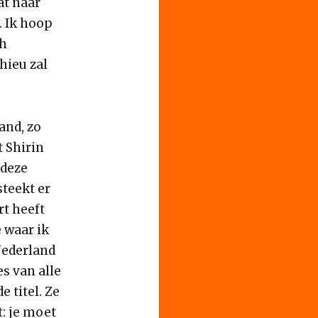
at naar
. Ik hoop
ch
hieu zal
and, zo
 Shirin
 deze
steekt er
rt heeft
 waar ik
Nederland
s van alle
e titel. Ze
t: je moet