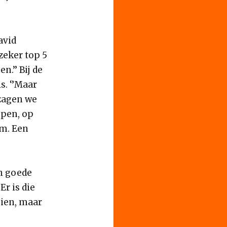
avid
zeker top 5
n.’’ Bij de
s. ‘’Maar
 zagen we
jpen, op
um. Een
n goede
r is die
oien, maar