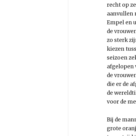
recht op z
aanvullen
Empel en u
de vrouwen 
zo sterk zi
kiezen tus
seizoen ze
afgelopen w
de vrouwen
die er de a
de wereldti
voor de med
Bij de man
grote oranj