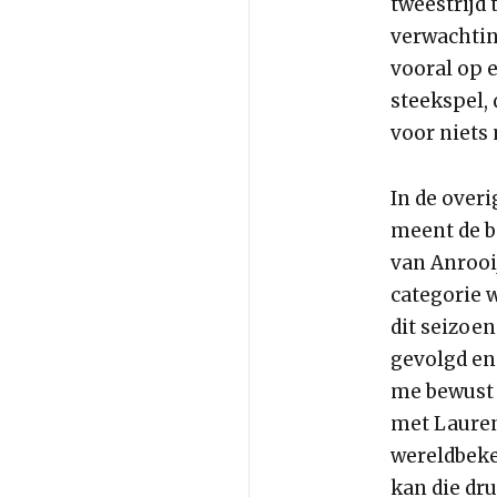
tweestrijd
verwachting
vooral op e
steekspel, 
voor niets 
In de over
meent de b
van Anrooij
categorie w
dit seizoen
gevolgd en
me bewust 
met Lauren
wereldbeker
kan die dru