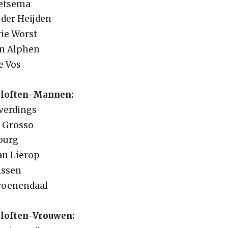
Betsema
 der Heijden
ie Worst
an Alphen
e Vos
Beloften-Mannen:
averdings
l Grosso
rburg
an Lierop
nssen
Groenendaal
eloften-Vrouwen: