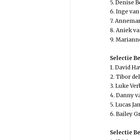
5. Denise 
6. Inge van
7. Annemar
8. Aniek v
9. Mariann
Selectie 
1. David H
2. Tibor de
3. Luke Ve
4. Danny v
5. Lucas Ja
6. Bailey 
Selectie B