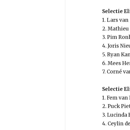
Selectie E
1. Lars van
2. Mathieu
3. Pim Ron
4. Joris N
5. Ryan K
6. Mees He
7. Corné va
Selectie E
1. Fem van
2. Puck Pie
3. Lucinda
4. Ceylin 