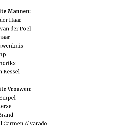
lite Mannen:
 der Haar
 van der Poel
haar
ieuwenhuis
amp
ndrikx
n Kessel
lite Vrouwen:
 Empel
terse
 Brand
del Carmen Alvarado