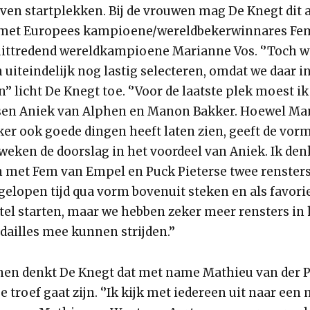
even startplekken. Bij de vrouwen mag De Knegt dit 
 met Europees kampioene/wereldbekerwinnares Fe
ittredend wereldkampioene Marianne Vos. ‘’Toch wa
uiteindelijk nog lastig selecteren, omdat we daar in
jn’’ licht De Knegt toe. ‘’Voor de laatste plek moest i
sen Aniek van Alphen en Manon Bakker. Hoewel Ma
ker ook goede dingen heeft laten zien, geeft de vor
eken de doorslag in het voordeel van Aniek. Ik denk
 met Fem van Empel en Puck Pieterse twee renster
fgelopen tijd qua vorm bovenuit steken en als favori
tel starten, maar we hebben zeker meer rensters in 
ailles mee kunnen strijden.’’
nen denkt De Knegt dat met name Mathieu van der P
e troef gaat zijn. ‘’Ik kijk met iedereen uit naar een