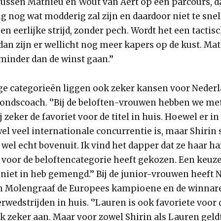
 tussen Mathieu en Wout van Aert op een parcours, d
 nog wat modderig zal zijn en daardoor niet te snel
en eerlijke strijd, zonder pech. Wordt het een tactis
dan zijn er wellicht nog meer kapers op de kust. Mat
minder dan de winst gaan.’’
ige categorieën liggen ook zeker kansen voor Nederl
ondscoach. ‘’Bij de beloften-vrouwen hebben we met
 zeker de favoriet voor de titel in huis. Hoewel er in
el veel internationale concurrentie is, maar Shirin 
 wel echt bovenuit. Ik vind het dapper dat ze haar ha
 voor de beloftencategorie heeft gekozen. Een keuze
niet in heb gemengd.’’ Bij de junior-vrouwen heeft 
 Molengraaf de Europees kampioene en de winnare
wedstrijden in huis. ‘’Lauren is ook favoriete voor d
k zeker aan. Maar voor zowel Shirin als Lauren geld