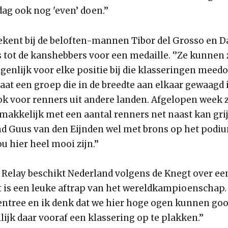
dag ook nog 'even’ doen.’’
ekent bij de beloften-mannen Tibor del Grosso en D
 tot de kanshebbers voor een medaille. ‘’Ze kunnen 
igenlijk voor elke positie bij die klasseringen meedoe
aat een groep die in de breedte aan elkaar gewaagd i
ook voor renners uit andere landen. Afgelopen week
emakkelijk met een aantal renners net naast kan gri
nd Guus van den Eijnden wel met brons op het podi
u hier heel mooi zijn.’’
 Relay beschikt Nederland volgens de Knegt over ee
t is een leuke aftrap van het wereldkampioenschap. E
 entree en ik denk dat we hier hoge ogen kunnen go
lijk daar vooraf een klassering op te plakken.’’