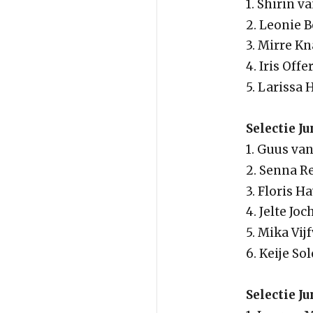
1. Shirin v
2. Leonie 
3. Mirre K
4. Iris Offe
5. Larissa 
Selectie J
1. Guus va
2. Senna R
3. Floris H
4. Jelte Jo
5. Mika Vij
6. Keije So
Selectie J