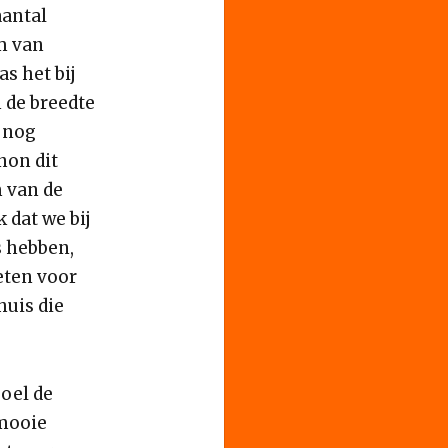
aantal
m van
s het bij
 de breedte
k nog
non dit
m van de
 dat we bij
s hebben,
eten voor
huis die
oel de
 mooie