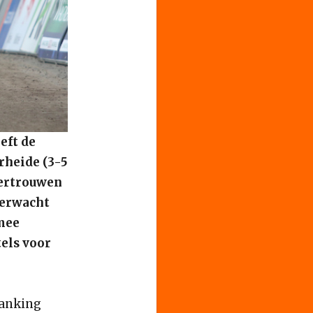
eft de
rheide (3-5
vertrouwen
verwacht
 mee
tels voor
ranking