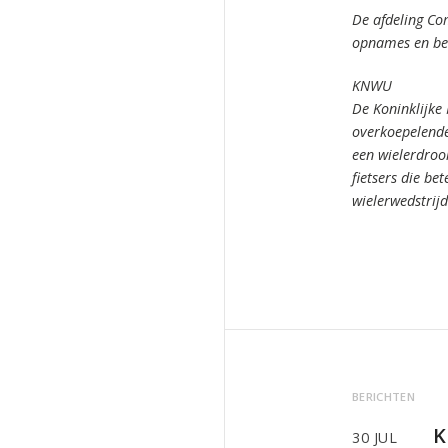
De afdeling Co
opnames en bee
KNWU
De Koninklijke
overkoepelende
een wielerdro
fietsers die bet
wielerwedstrij
BERICHTEN
K
30 JUL