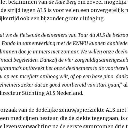
 Het beklimmen van
de Kale Berg
om zoveel mogelijk 
 de strijd tegen ALS is voor velen een onvergetelijk
jkertijd ook een bijzonder grote uitdaging.
 dat we de fietsende deelnemers van Tour du ALS de bekro
p Fondo in samenwerking met de KNWU kunnen aanbiede
limmen doe je immers niet zomaar. We willen onze deel
maal begeleiden. Dankzij de vier zorgvuldig samengestel
ogramma’s ontbreekt het onze deelnemers in de voorberei
 nu op een racefiets omhoog wilt, of op een hase pino: dank
elnemers zeker dat ze goed voorbereid van start gaan,”
al
directeur Stichting ALS Nederland.
orzaak van de dodelijke zenuw/spierziekte ALS niet 
een medicijnen bestaan die de ziekte tegengaan, is 
 levensverwachting na de eerste symptomen drie tot