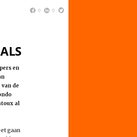
0
0
 ALS
pers en
an
 van de
Fondo
toux al
oet gaan