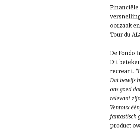
Financiële
versnellin
oorzaak en
Tour du AL
De Fondo t
Dit beteke
recreant.
“
Dat bewijs 
ons goed da
relevant zi
Ventoux één,
fantastisch 
product ow