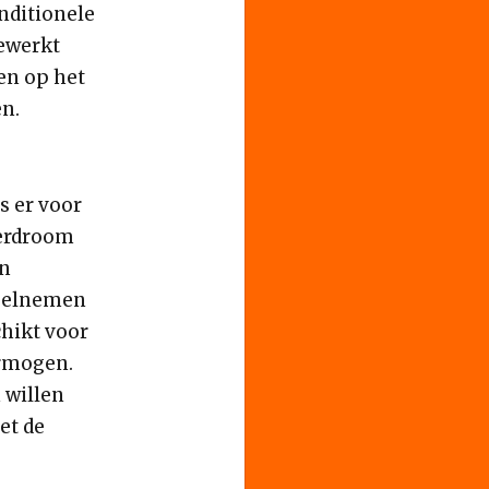
nditionele
gewerkt
en op het
n.
s er voor
lerdroom
an
deelnemen
hikt voor
ermogen.
 willen
et de