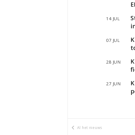
E
S
14 JUL
i
K
07 JUL
t
K
28 JUN
f
K
27 JUN
p
Al het nieuws