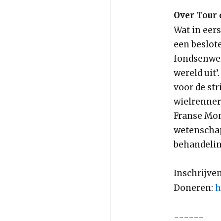
Over Tour 
Wat in eers
een beslote
fondsenwe
wereld uit’
voor de st
wielrenner
Franse Mon
wetenschap
behandelin
Inschrijve
Doneren:
h
------