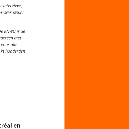
 interviews,
pers@knwu.nl.
De KNWU is de
iedereen met
voor alle
jks honderden
réal en