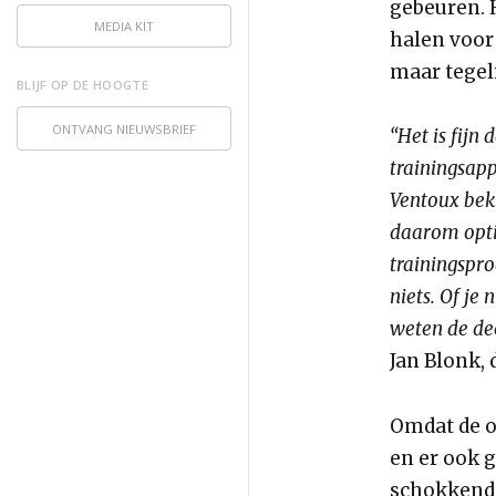
gebeuren.
MEDIA KIT
halen voor
maar tegeli
BLIJF OP DE HOOGTE
ONTVANG NIEUWSBRIEF
“Het is fijn
trainingsap
Ventoux bek
daarom opti
trainingspr
niets. Of je
weten de de
Jan Blonk, 
Omdat de o
en er ook g
schokkende