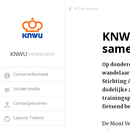
Al het nieuws
KNWU
same
KNWU
newsroom
Op donderd
wandelaars
Contactinformatie
Stichting 
Sociale media
dodelijke 
trainingsp
Contactpersonen
fietsend 
Laatste Tweets
De Mont Ve