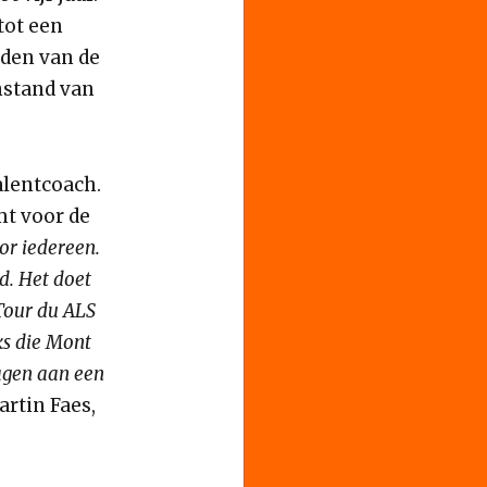
tot een
nden van de
nstand van
alentcoach.
mt voor de
or iedereen.
d. Het doet
Tour du ALS
ks die Mont
ragen aan een
artin Faes,