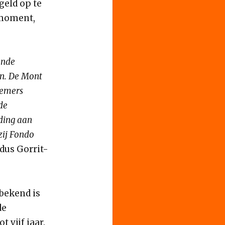
geld op te
 moment,
onde
n. De Mont
nemers
de
ding aan
zij Fondo
dus Gorrit-
bekend is
de
 vijf jaar.