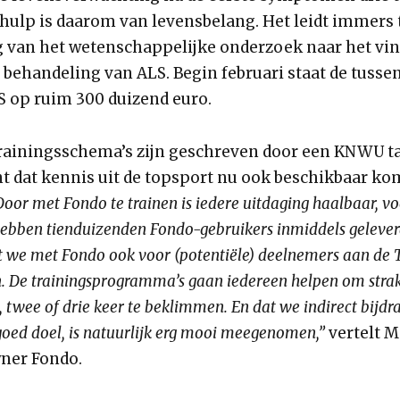
 hulp is daarom van levensbelang. Het leidt immers 
g van het wetenschappelijke onderzoek naar het vi
 behandeling van ALS. Begin februari staat de tusse
S op ruim 300 duizend euro.
rainingsschema’s zijn geschreven door een KNWU t
nt dat kennis uit de topsport nu ook beschikbaar ko
Door met Fondo te trainen is iedere uitdaging haalbaar, vo
hebben tienduizenden Fondo-gebruikers inmiddels gelever
t we met Fondo ook voor (potentiële) deelnemers aan de 
jn. De trainingsprogramma’s gaan iedereen helpen om stra
 twee of drie keer te beklimmen. En dat we indirect bijd
goed doel, is natuurlijk erg mooi meegenomen,”
vertelt M
ner Fondo.