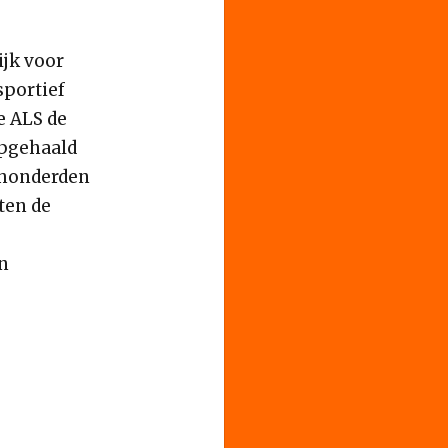
ijk voor
sportief
 ALS de
 opgehaald
 honderden
ten de
n