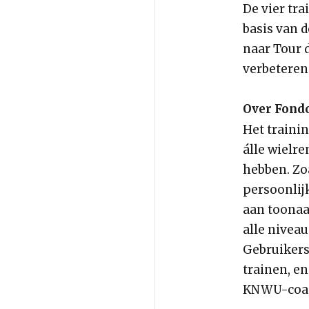
De vier tr
basis van 
naar Tour 
verbeteren
Over Fond
Het trainin
álle wielr
hebben. Zoa
persoonlij
aan toonaa
alle niveau
Gebruikers
trainen, en
KNWU-coa