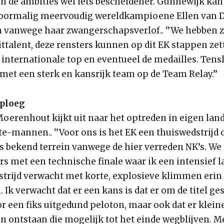
zijn de ambities wel iets bescheidener. Gunnewijk k
voormalig meervoudig wereldkampioene Ellen van D
 vanwege haar zwangerschapsverlof.. ‘’We hebben 
ittalent, deze rensters kunnen op dit EK stappen zet
 internationale top en eventueel de medailles. Tens
met een sterk en kansrijk team op de Team Relay.’’
 ploeg
oerenhout kijkt uit naar het optreden in eigen land
ite-mannen.. ‘’Voor ons is het EK een thuiswedstrijd 
s bekend terrein vanwege de hier verreden NK’s. We 
s met een technische finale waar ik een intensief la
strijd verwacht met korte, explosieve klimmen erin 
 Ik verwacht dat er een kans is dat er om de titel ge
r een fiks uitgedund peloton, maar ook dat er klein
 ontstaan die mogelijk tot het einde wegblijven. M