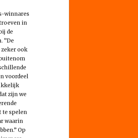
es-winnares
troeven in
ij de
. ‘’De
n zeker ook
e buitenom
rschillende
en voordeel
ukkelijk
at zijn we
rerende
t te spelen
ar waarin
bben.’’ Op