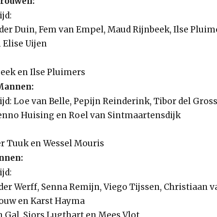
Vrouwen:
jd:
der Duin, Fem van Empel, Maud Rijnbeek, Ilse Pluim
 Elise Uijen
eek en Ilse Pluimers
Mannen:
d: Loe van Belle, Pepijn Reinderink, Tibor del Gross
nno Huising en Roel van Sintmaartensdijk
er Tuuk en Wessel Mouris
nnen:
jd:
er Werff, Senna Remijn, Viego Tijssen, Christiaan v
gouw en Karst Hayma
n Gal, Sjors Lugthart en Mees Vlot