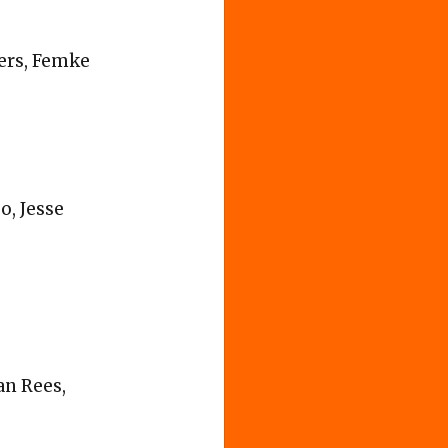
ers, Femke
o, Jesse
an Rees,