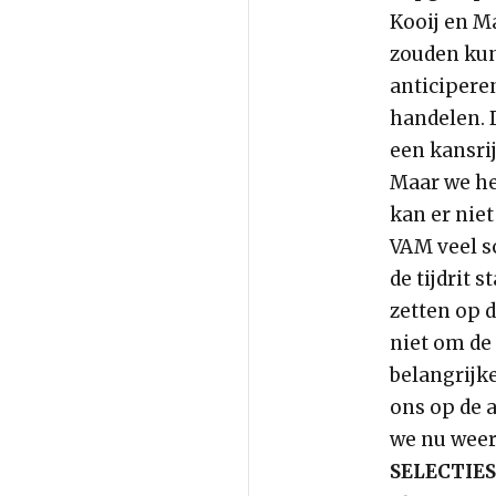
Kooij en M
zouden kun
anticipere
handelen. 
een kansrij
Maar we heb
kan er niet
VAM veel s
de tijdrit
zetten op d
niet om de
belangrijk
ons op de 
we nu weer
SELECTIES