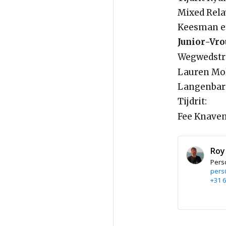
Mixed Relay
Keesman en
Junior-Vr
Wegwedstri
Lauren Mol
Langenbar
Tijdrit:
Fee Knaven
Roy
Pers
pers
+31 6