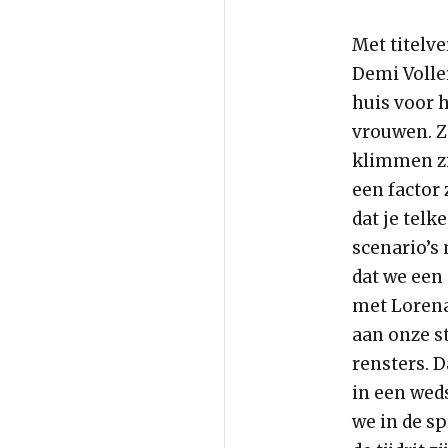
Met titelv
Demi Volle
huis voor 
vrouwen. Zi
klimmen zi
een factor 
dat je telk
scenario’s 
dat we een 
met Lorena 
aan onze s
rensters. D
in een weds
we in de s