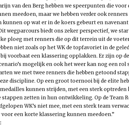
arijn van den Berg hebben we speerpunten die voor 
nen meedoen, maar we hebben verder ook renners i
n kunnen op wat er in de koers gebeurt en navenan
Dit wegparcours biedt ons zeker perspectief, we sta
ke ploeg met renners die op dit terrein uit de voet
ben niet zoals op het WK de topfavoriet in de geled
 bij voorbaat een klassering opplakken. Er zijn op de
cenario’s mogelijk en ook het weer kan nog een rol 
 starten we met twee renners die hebben getoond stap
eze discipline. Op een groot toernooi bij de elite h
 medailles kunnen strijden, met een sterk optreden
e stappen zetten in hun ontwikkeling. Op de Team Re
afgelopen WK’s niet mee, met een sterk team verwac
 voor een korte klassering kunnen meedoen.’’
: