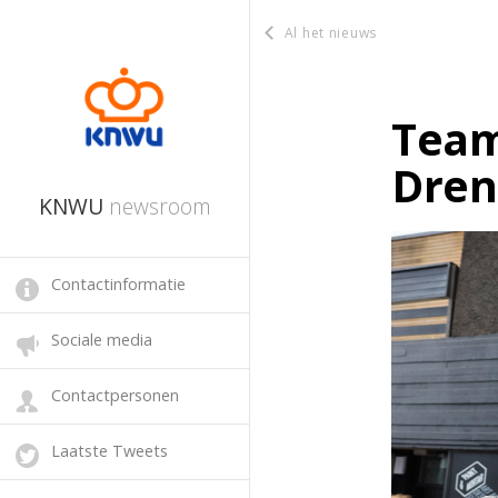
Al het nieuws
Team
Dren
KNWU
newsroom
Contactinformatie
Sociale media
Contactpersonen
Laatste Tweets