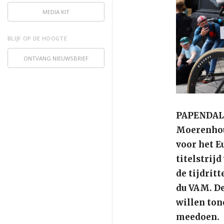
MEDIA KIT
BLIJF OP DE HOOGTE
ONTVANG NIEUWSBRIEF
PAPENDAL, 
Moerenhou
voor het E
titelstrij
de tijdrit
du VAM. De
willen ton
meedoen.