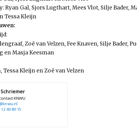
: Ryan Gal, Sjors Lugthart, Mees Vlot, Silje Bader, M
 Tessa Kleijn
ouwen:
jd:
engraaf, Zoë van Velzen, Fee Knaven, Silje Bader, P
g en Masja Keesman
, Tessa Kleijn en Zoë van Velzen
 Schriemer
contact KNWU
@knwu.nl
 12 40 80 15