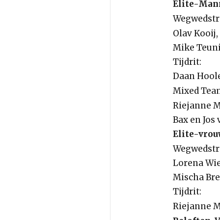
Elite-Man
Wegwedstri
Olav Kooij,
Mike Teuni
Tijdrit:
Daan Hoole
Mixed Team
Riejanne M
Bax en Jos
Elite-vrou
Wegwedstri
Lorena Wie
Mischa Bre
Tijdrit:
Riejanne M