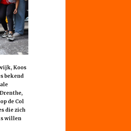
wijk, Koos
es bekend
ale
 Drenthe,
op de Col
s die zich
ls willen