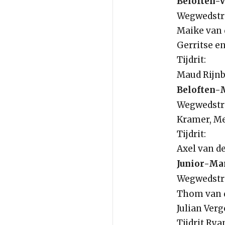
Beloften-
Wegwedstri
Maike van 
Gerritse en
Tijdrit:
Maud Rijnb
Beloften-
Wegwedstrij
Kramer, Me
Tijdrit:
Axel van d
Junior-Ma
Wegwedstri
Thom van d
Julian Ver
Tijdrit Rya