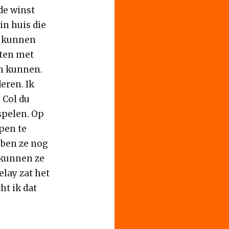
de winst
n huis die
t kunnen
rten met
en kunnen.
eren. Ik
 Col du
spelen. Op
pen te
ebben ze nog
 kunnen ze
lay zat het
ht ik dat