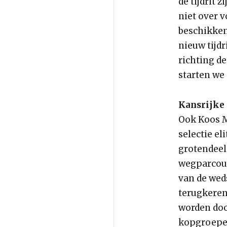
de tijdrit 
niet over 
beschikken
nieuw tijdr
richting de
starten we 
Kansrijke
Ook Koos M
selectie el
grotendeel
wegparcour
van de wed
terugkeren.
worden doo
kopgroepen