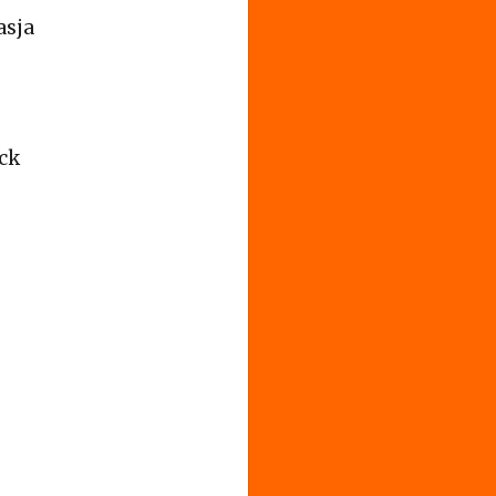
asja
uck