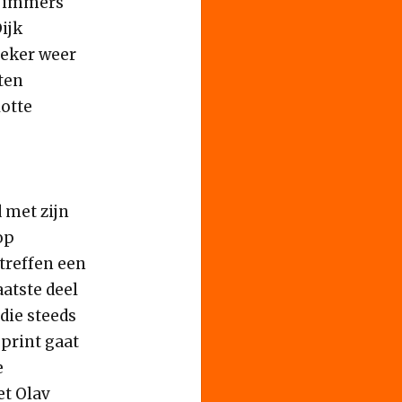
an immers
ijk
zeker weer
ten
lotte
 met zijn
op
treffen een
atste deel
die steeds
sprint gaat
e
et Olav