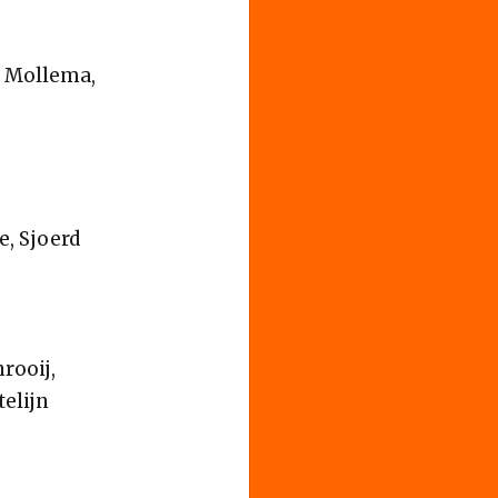
e Mollema,
e, Sjoerd
rooij,
elijn