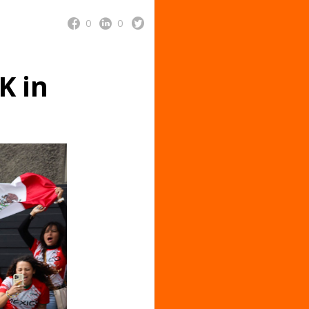
0
0
K in