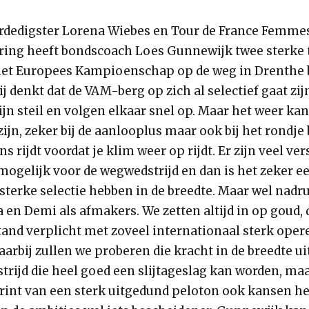
erdedigster Lorena Wiebes en Tour de France Femm
ring heeft bondscoach Loes Gunnewijk twee sterke 
het Europees Kampioenschap op de weg in Drenthe b
j denkt dat de VAM-berg op zich al selectief gaat zijn
jn steil en volgen elkaar snel op. Maar het weer ka
zijn, zeker bij de aanlooplus maar ook bij het rondj
ens rijdt voordat je klim weer op rijdt. Er zijn veel ve
mogelijk voor de wegwedstrijd en dan is het zeker e
sterke selectie hebben in de breedte. Maar wel nadr
en Demi als afmakers. We zetten altijd in op goud, d
tand verplicht met zoveel internationaal sterk ope
aarbij zullen we proberen die kracht in de breedte ui
trijd die heel goed een slijtageslag kan worden, ma
print van een sterk uitgedund peloton ook kansen he