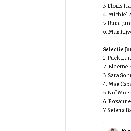
3. Floris H
4. Michiel
5. Ruud Ju
6. Max Rijv
Selectie J
1. Puck La
2. Bloeme 
3. Sara So
4. Mae Cab
5. Noï Moe
6. Roxann
7. Selena B
Roy