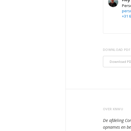
Pers
pers
+31 6
DOWNLOAD PDF
Download P
OVER KNWU
De afdeling Co
opnames en bee