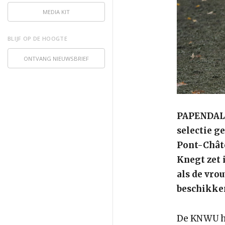
MEDIA KIT
BLIJF OP DE HOOGTE
ONTVANG NIEUWSBRIEF
PAPENDAL, 
selectie g
Pont-Chât
Knegt zet 
als de vro
beschikken
De KNWU he