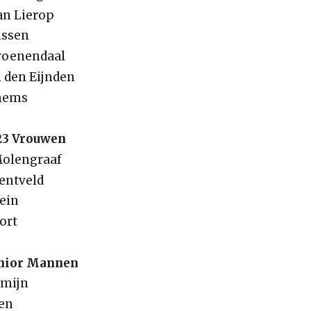
an Lierop
nssen
Groenendaal
n den Eijnden
chems
23 Vrouwen
Molengraaf
Bentveld
rein
ort
unior Mannen
emijn
len