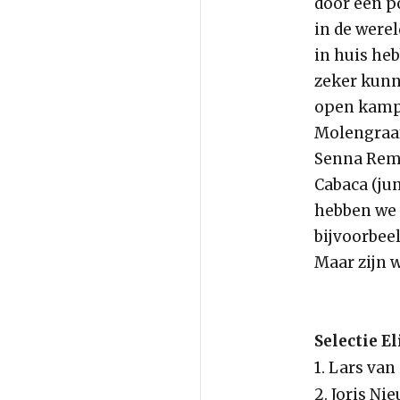
door een p
in de were
in huis heb
zeker kunn
open kampi
Molengraaf
Senna Remi
Cabaca (jun
hebben we 
bijvoorbeel
Maar zijn w
Selectie E
1. Lars van
2. Joris N