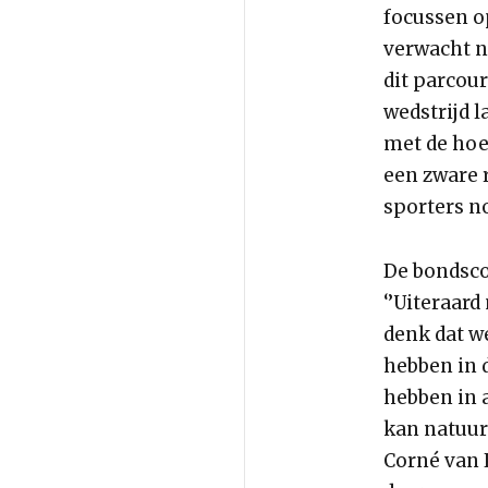
focussen o
verwacht 
dit parcou
wedstrijd l
met de hoe
een zware 
sporters no
De bondsco
‘’Uiteraar
denk dat we
hebben in 
hebben in 
kan natuurl
Corné van 