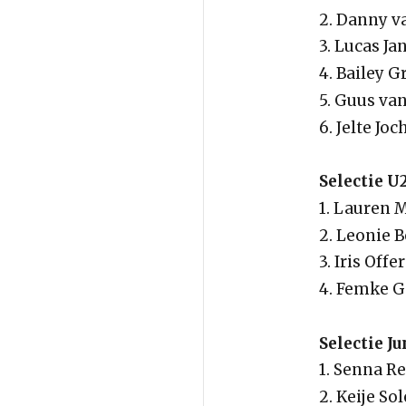
2. Danny v
3. Lucas Ja
4. Bailey 
5. Guus va
6. Jelte Jo
Selectie U
1. Lauren 
2. Leonie 
3. Iris Offe
4. Femke G
Selectie J
1. Senna R
2. Keije So