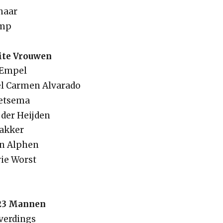
haar
amp
lite Vrouwen
 Empel
del Carmen Alvarado
Betsema
 der Heijden
akker
an Alphen
ie Worst
U23 Mannen
averdings