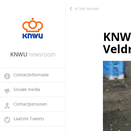
Al het nieuws
KNWU
Veld
KNWU
newsroom
Contactinformatie
Sociale media
Contactpersonen
Laatste Tweets