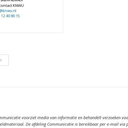
contact KNWU
@knwu.nl
 12 40 80 15
DF
mmunicatie voorziet media van informatie en behandelt verzoeken voor
ldmateriaal. De afdeling Communicatie is bereikbaar per e-mail via 