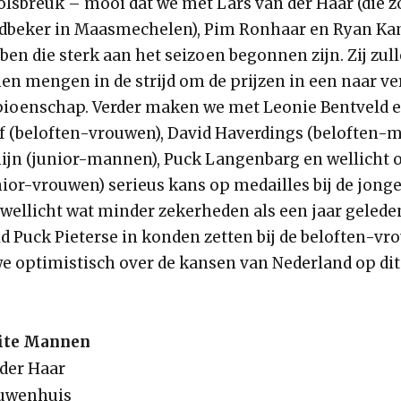
olsbreuk – mooi dat we met Lars van der Haar (die 
ldbeker in Maasmechelen), Pim Ronhaar en Ryan K
ben die sterk aan het seizoen begonnen zijn. Zij zul
en mengen in de strijd om de prijzen in een naar v
oenschap. Verder maken we met Leonie Bentveld 
 (beloften-vrouwen), David Haverdings (beloften-
jn (junior-mannen), Puck Langenbarg en wellicht 
ior-vrouwen) serieus kans op medailles bij de jonger
wellicht wat minder zekerheden als een jaar gelede
d Puck Pieterse in konden zetten bij de beloften-vr
e optimistisch over de kansen van Nederland op dit 
lite Mannen
 der Haar
ieuwenhuis