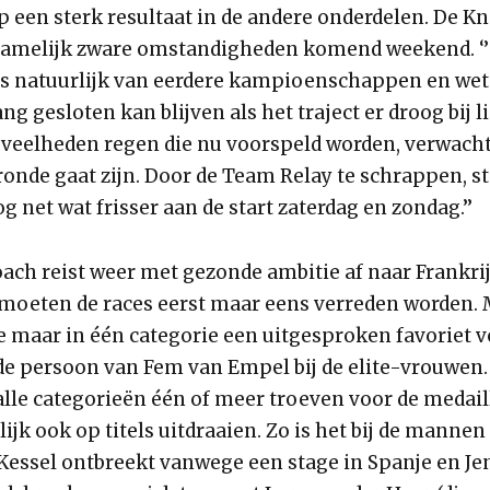
p een sterk resultaat in de andere onderdelen. De K
namelijk zware omstandigheden komend weekend. ‘
rs natuurlijk van eerdere kampioenschappen en wet
ang gesloten kan blijven als het traject er droog bij l
veelheden regen die nu voorspeld worden, verwacht 
ronde gaat zijn. Door de Team Relay te schrappen, s
g net wat frisser aan de start zaterdag en zondag.’’
ach reist weer met gezonde ambitie af naar Frankrij
d moeten de races eerst maar eens verreden worden. 
 maar in één categorie een uitgesproken favoriet vo
de persoon van Fem van Empel bij de elite-vrouwen
alle categorieën één of meer troeven voor de medaill
ijk ook op titels uitdraaien. Zo is het bij de manne
Kessel ontbreekt vanwege een stage in Spanje en Je