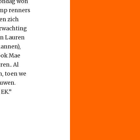
zondag won
amp renners
len zich
erwachting
en Lauren
mannen),
ook Mae
en.. Al
n, toen we
ouwen.
EK.’’