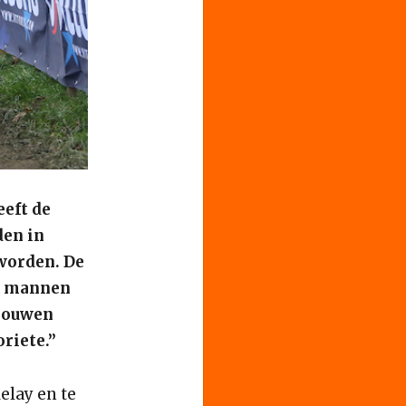
eft de
den in
worden. De
de mannen
vrouwen
iete.’’
elay en te