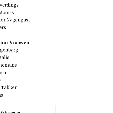
averdings
 Mouris
nior Nagengast
ers
unior Vrouwen
ngenbarg
Kalis
nnemans
aca
s
e Takken
as
 Schriemer