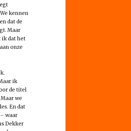
negt
’We kennen
en dat de
igt. Maar
ik dat het
taan onze
k.
Maar ik
or de titel
. Maar we
es. En dat
n – waar
ns Dekker