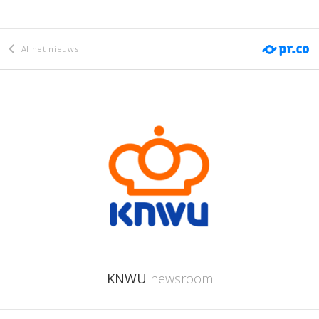
Al het nieuws
KNWU
newsroom