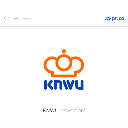
Al het nieuws
KNWU
newsroom