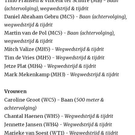
Timo Fransen & Vincent ter Schure (MB) -
Baan
(achtervolging), wegwedstrijd & tijdrit
Daniel Abraham Gebru (MC5) -
Baan (achtervolging),
wegwedstrijd & tijdrit
Martin van de Pol (MC5) -
Baan (achtervolging),
wegwedstrijd & tijdrit
Mitch Valize (MH5) -
Wegwedstrijd & tijdrit
Tim de Vries (MH5) -
Wegwedstrijd & tijdrit
Jetze Plat (MH4) -
Wegwedstrijd & tijdrit
Mark Mekenkamp (MH3) -
Wegwedstrijd & tijdrit
Vrouwen
Caroline Groot (WC5) - Baan (
500 meter &
achtervolging)
Chantal Haenen (WH5) -
Wegwedstrijd & tijdrit
Jennette Jansen (WH4) -
Wegwedstrijd & tijdrit
Marieke van Soest (WT1) -
Wegwedstrijd & tijdrit