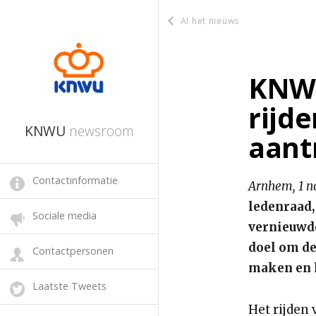
Al het nieuws
KNWU
rijd
KNWU
newsroom
aant
Contactinformatie
Arnhem, 1 
ledenraad,
Sociale media
vernieuwde
doel om de
Contactpersonen
maken en 
Laatste Tweets
Het rijden 