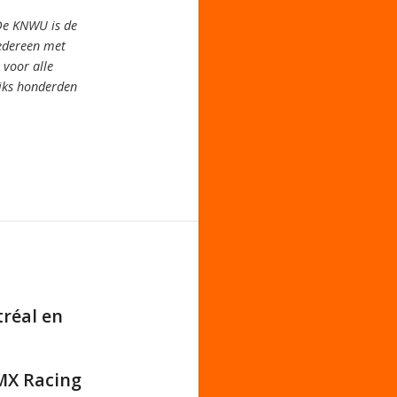
De KNWU is de
iedereen met
voor alle
jks honderden
réal en
BMX Racing