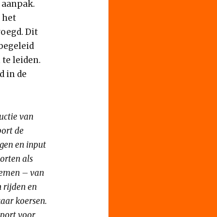
 aanpak.
 het
voegd. Dit
begeleid
te leiden.
d in de
ductie van
port de
ngen en input
orten als
lnemen – van
n rijden en
kaar koersen.
sport voor