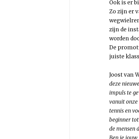
Ook is er 
Zo zijn er
wegwielrenn
zijn de in
worden doo
De promotie
juiste klas
Joost van 
deze nieuwe 
impuls te ge
vanuit onze
tennis en v
beginner tot
de mensen di
Ben je jouw