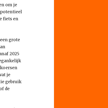
en om je
 potentieel
 fiets en
 een grote
kan
vanaf 2025
egankelijk
e koersen
wat je
tie gebruik
of de