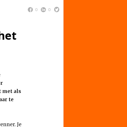
0
0
het
e
ar
t met als
aar te
enner. Je