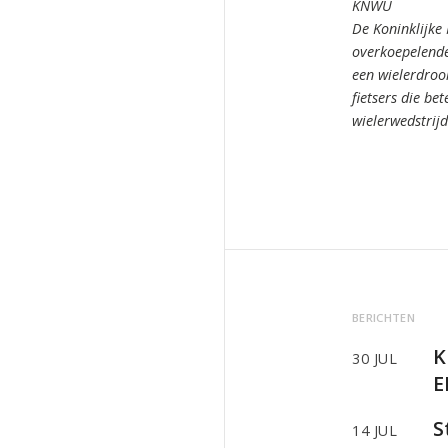
KNWU
De Koninklijke
overkoepelende
een wielerdro
fietsers die bet
wielerwedstrij
BERICHTEN
K
30 JUL
E
S
14 JUL