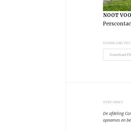
NOOT VOOR
Perscontac
DOWNLOAD PDF
Download P
OVER KNWU
De afdeling Co
opnames en bee