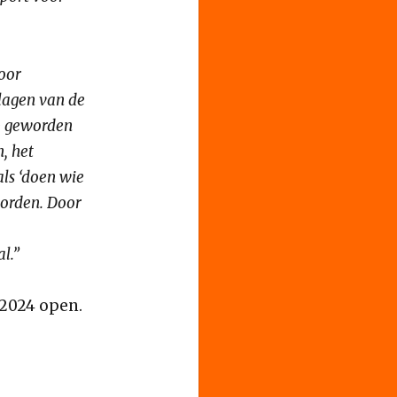
oor
 lagen van de
op geworden
, het
als ‘doen wie
worden. Door
l.”
 2024 open.