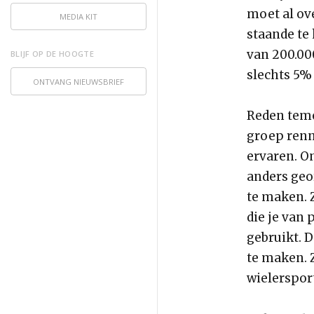
moet al ov
MEDIA KIT
staande te 
van 200.000
BLIJF OP DE HOOGTE
slechts 5% 
ONTVANG NIEUWSBRIEF
Reden teme
groep renn
ervaren. Om
anders geo
te maken. Z
die je van 
gebruikt. 
te maken. 
wielersport 