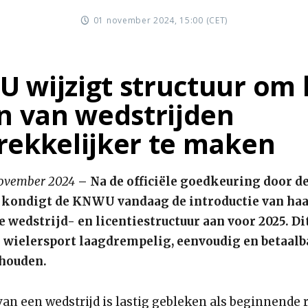
01 november 2024, 15:00 (CET)
 wijzigt structuur om 
en van wedstrijden
rekkelijker te maken
november 2024
– Na de officiële goedkeuring door d
 kondigt de KNWU vandaag de introductie van ha
 wedstrijd- en licentiestructuur aan voor 2025. Di
 wielersport laagdrempelig, eenvoudig en betaalb
houden.
van een wedstrijd is lastig gebleken als beginnende r