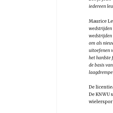
iedereen leu
Maurice Le
wedstrijden 
wedstrijden 
om als nieu
uitoefenen v
het hardste 
de basis van
laagdrempeli
De licenti
De KNWU s
wielersport