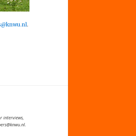
s@knwu.nl
.
 interviews,
pers@knwu.nl.