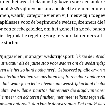
binnen het wedstrijdaanbod gekozen voor een andere
 vanaf 2025 vijf niveaus om aan deel te nemen binnen
en, waarbij categorie vier en vijf nieuw zijn toege
stapklasses voor de beginnende wedstrijdrenners die 
r een racebegeleider, om het geheel in goede banen 
-degradatie regeling zorgt ervoor dat renners altij
se starten.
Wijngaarden, manager wedstrijdsport:
“Ik zie de intro
structuur als de juiste stap voorwaarts om de wedstrijds
ven die het zo hard nodig heeft. Gebaseerd op alle ervari
 achterban hebben we ons laten inspireren door andere sp
oetbal, waar je op ieder niveau aan wedstrijden kunt dee
 elite. We willen ernaartoe dat renners die altijd van vore
e meer van achteren finishen, niet meer telkens tegen el
 niveau ontgroeit, dan kun je doorstromen. Dat maakt de 