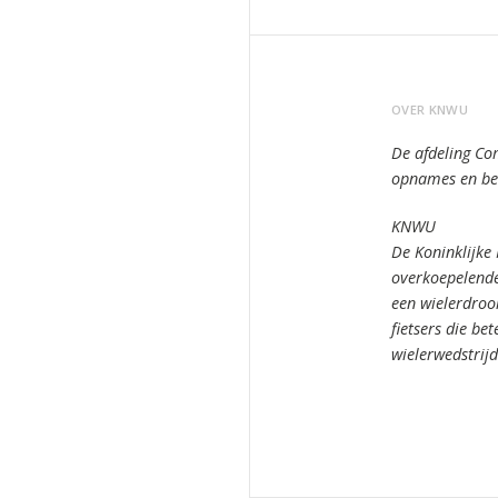
OVER KNWU
De afdeling Co
opnames en bee
KNWU
De Koninklijke
overkoepelende
een wielerdro
fietsers die bet
wielerwedstrij