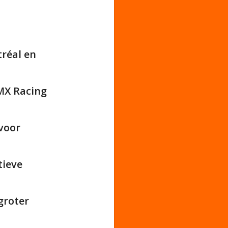
réal en
BMX Racing
 voor
tieve
groter