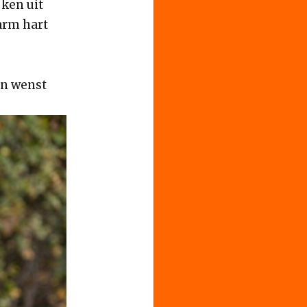
jken uit
arm hart
n wenst