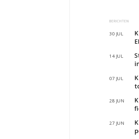
BERICHTEN
K
30 JUL
E
S
14 JUL
i
K
07 JUL
t
K
28 JUN
f
K
27 JUN
p