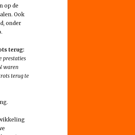
n op de
halen. Ook
d, onder
.
ts terug:
 prestaties
RN waren
rots terug te
ng.
twikkeling
we