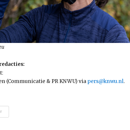
eu
redacties:
t:
sen (Communicatie & PR KNWU) via
pers@knwu.nl
.
DF