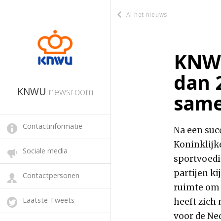
Al het nieuws
KNWU
dan 
KNWU
newsroom
same
Contactinformatie
Na een suc
Koninklijk
Sociale media
sportvoedi
partijen ki
Contactpersonen
ruimte om 
Laatste Tweets
heeft zich
voor de Ned