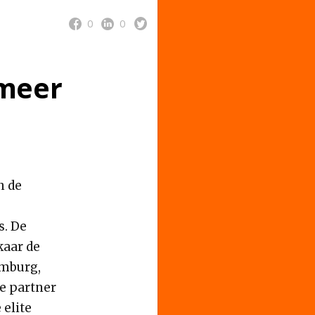
0
0
meer
n de
s. De
kaar de
imburg,
e partner
 elite