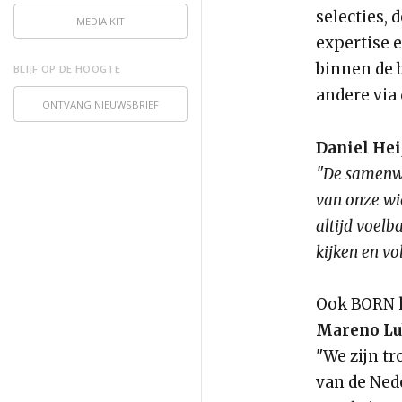
selecties,
MEDIA KIT
expertise 
binnen de 
BLIJF OP DE HOOGTE
andere via
ONTVANG NIEUWSBRIEF
Daniel Hei
"De samenwe
van onze wi
altijd voelb
kijken en vo
Ook BORN k
Mareno Lu
"We zijn tr
van de Ned