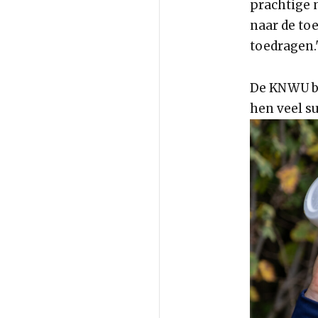
prachtige m
naar de to
toedragen.
De KNWU b
hen veel s