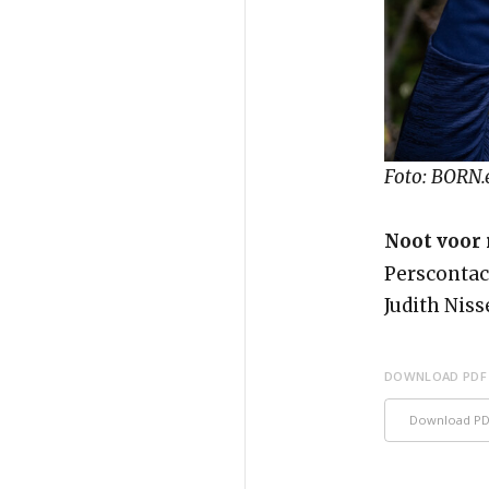
Foto: BORN.
Noot voor 
Perscontac
Judith Nis
DOWNLOAD PDF
Download P