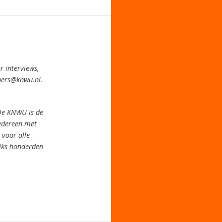
 interviews,
pers@knwu.nl.
De KNWU is de
iedereen met
voor alle
jks honderden