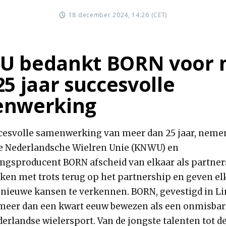
18 december 2024, 14:26 (CET)
 bedankt BORN voor 
25 jaar succesvolle
nwerking
cesvolle samenwerking van meer dan 25 jaar, neme
e Nederlandsche Wielren Unie (KNWU) en
ngsproducent BORN afscheid van elkaar als partner
jken met trots terug op het partnership en geven el
nieuwe kansen te verkennen. BORN, gevestigd in L
 meer dan een kwart eeuw bewezen als een onmisbar
erlandse wielersport. Van de jongste talenten tot de