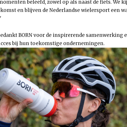
omenten beleefd, zowel op als naast de fiets. We ki
ekomst en blijven de Nederlandse wielersport een w
"
edankt BORN voor de inspirerende samenwerking e
ucces bij hun toekomstige ondernemingen.