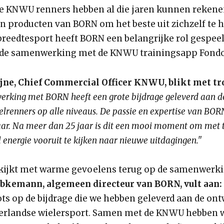
 de KNWU renners hebben al die jaren kunnen rekene
en producten van BORN om het beste uit zichzelf te 
breedtesport heeft BORN een belangrijke rol gespeel
 de samenwerking met de KNWU trainingsapp Fondo
jne, Chief Commercial Officer KNWU, blikt met tro
rking met BORN heeft een grote bijdrage geleverd aan de
elrenners op alle niveaus. De passie en expertise van BO
aar. Na meer dan 25 jaar is dit een mooi moment om met t
l energie vooruit te kijken naar nieuwe uitdagingen."
ijkt met warme gevoelens terug op de samenwerki
bkemann, algemeen directeur van BORN, vult aan:
ots op de bijdrage die we hebben geleverd aan de on
erlandse wielersport. Samen met de KNWU hebben 