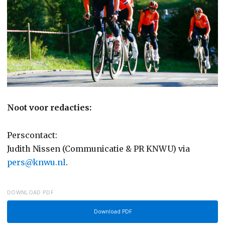
Noot voor redacties:
Perscontact:
Judith Nissen (Communicatie & PR KNWU) via
pers@knwu.nl
.
DOWNLOAD PDF
Download PDF