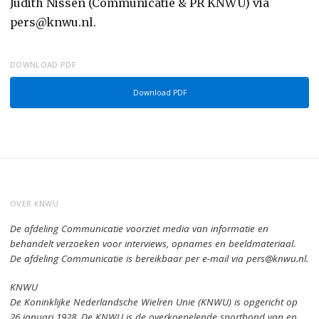
Judith Nissen (Communicatie & PR KNWU) via
pers@knwu.nl.
DOWNLOAD PDF
Download PDF
OVER KNWU
De afdeling Communicatie voorziet media van informatie en
behandelt verzoeken voor interviews, opnames en beeldmateriaal.
De afdeling Communicatie is bereikbaar per e-mail via pers@knwu.nl.
KNWU
De Koninklijke Nederlandsche Wielren Unie (KNWU) is opgericht op
26 januari 1928.
De KNWU is de overkoepelende sportbond van en