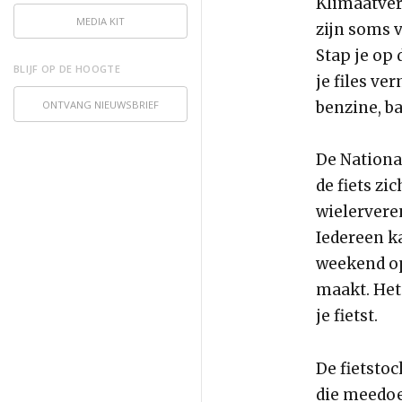
Klimaatver
MEDIA KIT
zijn soms v
Stap je op 
BLIJF OP DE HOOGTE
je files ve
ONTVANG NIEUWSBRIEF
benzine, ba
De Nationa
de fiets z
wielervere
Iedereen ka
weekend op 
maakt. Het 
je fietst.
De fietsto
die meedoe