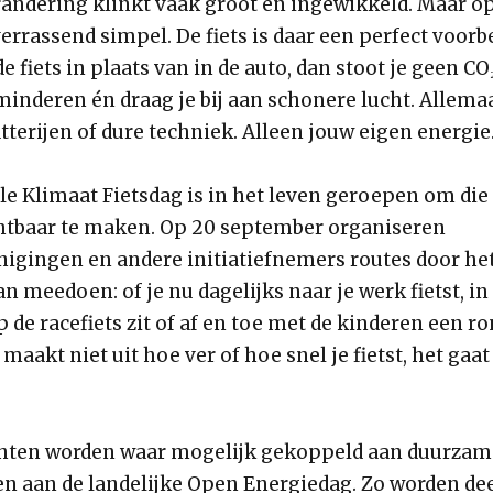
andering klinkt vaak groot en ingewikkeld. Maar o
errassend simpel. De fiets is daar een perfect voorb
de fiets in plaats van in de auto, dan stoot je geen CO₂
rminderen én draag je bij aan schonere lucht. Allema
tterijen of dure techniek. Alleen jouw eigen energie
le Klimaat Fietsdag is in het leven geroepen om die
ichtbaar te maken. Op 20 september organiseren
nigingen en andere initiatiefnemers routes door het
n meedoen: of je nu dagelijks naar je werk fietst, in
de racefiets zit of af en toe met de kinderen een ro
maakt niet uit hoe ver of hoe snel je fietst, het gaa
chten worden waar mogelijk gekoppeld aan duurzame
n aan de landelijke Open Energiedag. Zo worden d