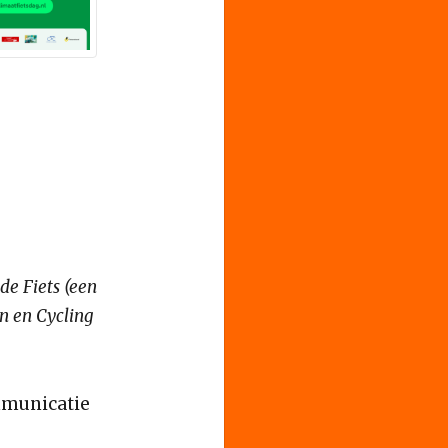
de Fiets (een
n en Cycling
mmunicatie