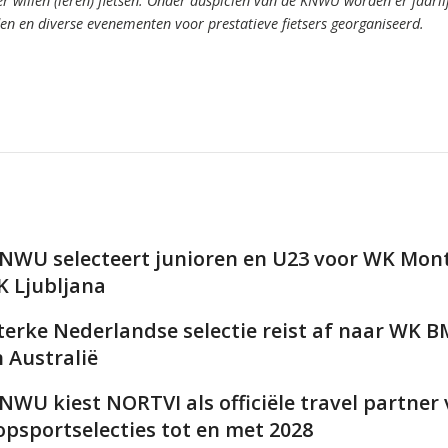
er willen (leren) fietsen.
Onder auspiciën van de KNWU worden er jaarli
den en diverse evenementen voor prestatieve fietsers georganiseerd.
NWU selecteert junioren en U23 voor WK Mont
K Ljubljana
terke Nederlandse selectie reist af naar WK 
n Australië
NWU kiest NORTVI als officiële travel partner
opsportselecties tot en met 2028