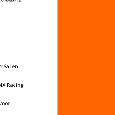
jks honderden
réal en
BMX Racing
 voor