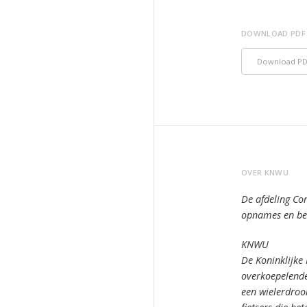
DOWNLOAD PDF
Download P
OVER KNWU
De afdeling Co
opnames en bee
KNWU
De Koninklijke
overkoepelende
een wielerdro