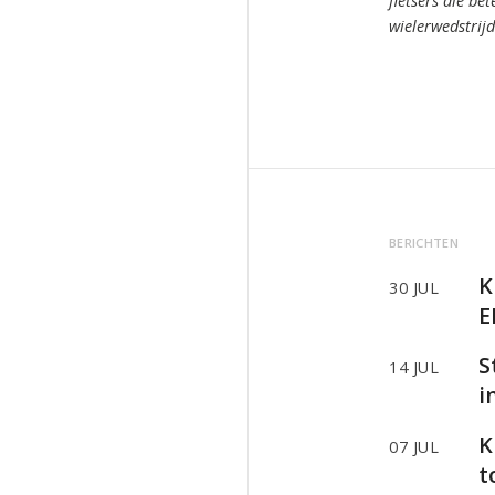
fietsers die bet
wielerwedstrij
BERICHTEN
K
30 JUL
E
S
14 JUL
i
K
07 JUL
t