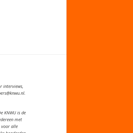
 interviews,
pers@knwu.nl.
De KNWU is de
iedereen met
voor alle