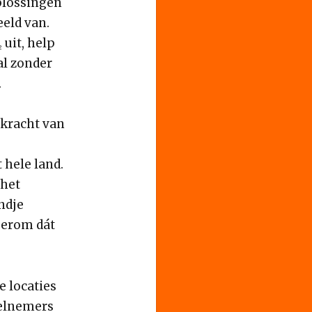
plossingen
eeld van.
 uit, help
al zonder
.
 kracht van
 hele land.
 het
ndje
t erom dát
 locaties
eelnemers