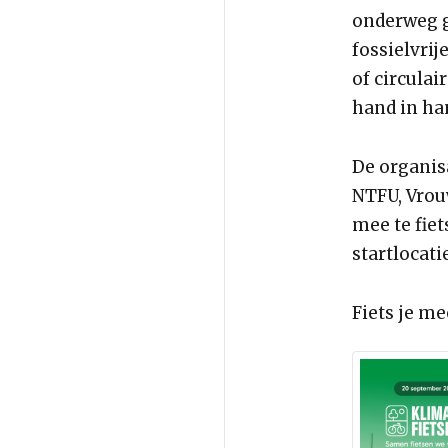
onderweg g
fossielvri
of circulai
hand in ha
De organis
NTFU, Vrou
mee te fiet
startlocatie
Fiets je me