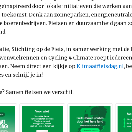
eïnspireerd door lokale initiatieven die werken aa
je toekomst. Denk aan zonneparken, energieneutra
re boerenbedrijven. Fietsen en duurzaamheid gaan zo 
nd.
atie, Stichting op de Fiets, in samenwerking met d
wenwielrennen en Cycling 4 Climate roept iederee
sen. Neem direct een kijkje op
Klimaatfietsdag.nl
, b
s en schrijf je in!
e? Samen fietsen we verschil.