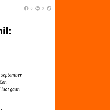
0
0
il:
0 september
 Een
d laat gaan