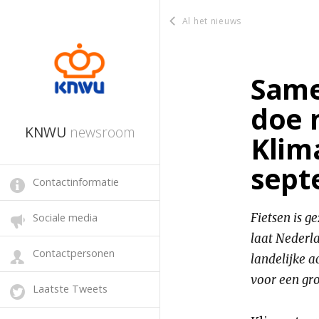
Al het nieuws
Same
doe 
KNWU
newsroom
Klim
sept
Contactinformatie
Fietsen is 
Sociale media
laat Nederla
Contactpersonen
landelijke a
voor een gr
Laatste Tweets