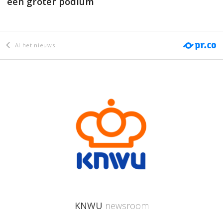
een groter podium
Al het nieuws
KNWU
newsroom