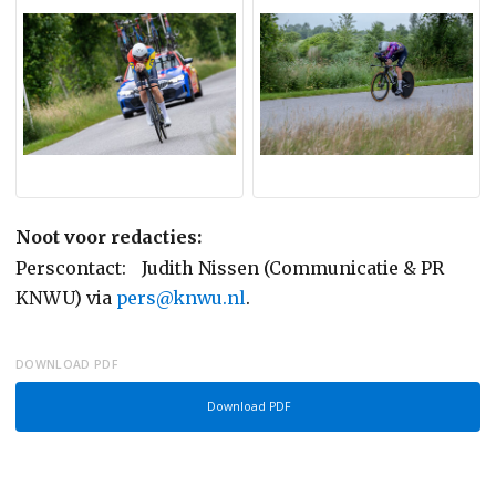
Noot voor redacties:
Perscontact: Judith Nissen (Communicatie & PR
KNWU) via
pers@knwu.nl
.
DOWNLOAD PDF
Download PDF