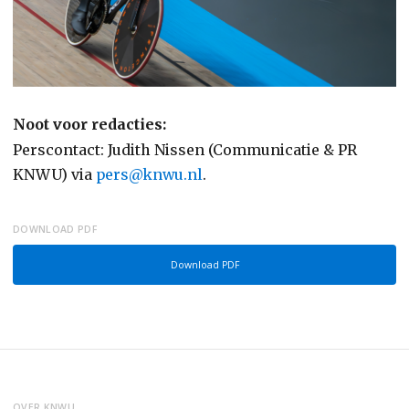
Noot voor redacties:
Perscontact: Judith Nissen (Communicatie & PR
KNWU) via
pers@knwu.nl
.
DOWNLOAD PDF
Download PDF
OVER KNWU