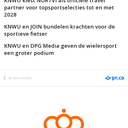
KNWU kiest NORTVI als officiële travel
partner voor topsportselecties tot en met
2028
KNWU en JOIN bundelen krachten voor de
sportieve fietser
KNWU en DPG Media geven de wielersport
een groter podium
Al het nieuws