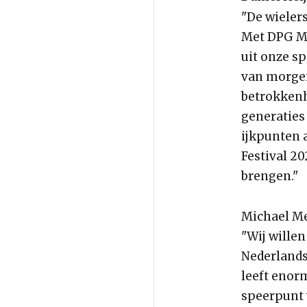
"De wielers
Met DPG Me
uit onze sp
van morgen 
betrokkenh
generaties 
ijkpunten 
Festival 2
brengen."
Michael Me
"Wij wille
Nederlands
leeft enorm
speerpunt 