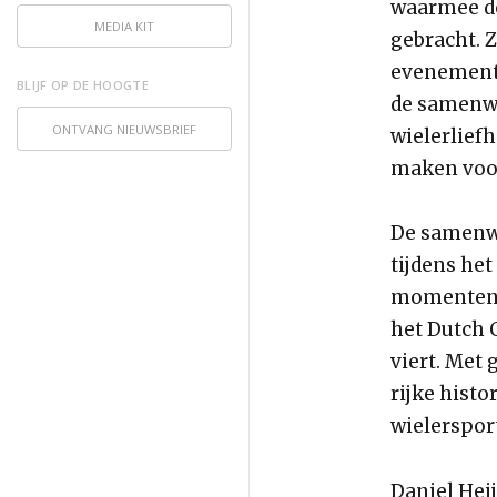
waarmee de
MEDIA KIT
gebracht. Z
evenemente
BLIJF OP DE HOOGTE
de samenwe
ONTVANG NIEUWSBRIEF
wielerlief
maken voor
De samenwer
tijdens he
momenten i
het Dutch 
viert. Met
rijke histo
wielerspor
Daniel Hei