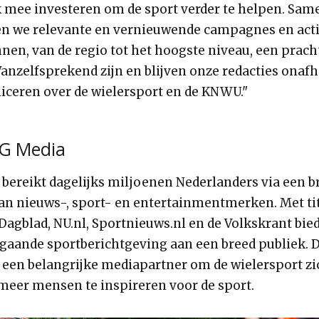
k mee investeren om de sport verder te helpen. Sam
n we relevante en vernieuwende campagnes en act
nnen, van de regio tot het hoogste niveau, een prac
Vanzelfsprekend zijn en blijven onze redacties onafh
liceren over de wielersport en de KNWU."
G Media
bereikt dagelijks miljoenen Nederlanders via een b
van nieuws-, sport- en entertainmentmerken. Met tit
agblad, NU.nl, Sportnieuws.nl en de Volkskrant bie
gaande sportberichtgeving aan een breed publiek. 
een belangrijke mediapartner om de wielersport zi
eer mensen te inspireren voor de sport.