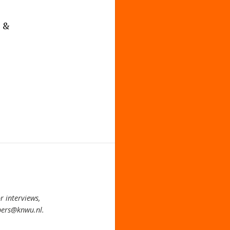
s &
 interviews,
pers@knwu.nl.