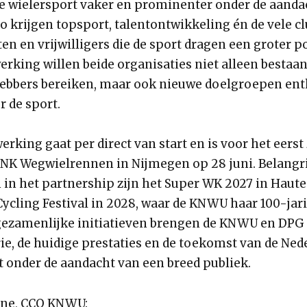
 wielersport vaker en prominenter onder de aanda
o krijgen topsport, talentontwikkeling én de vele cl
n en vrijwilligers die de sport dragen een groter 
rking willen beide organisaties niet alleen bestaa
hebbers bereiken, maar ook nieuwe doelgroepen ent
 de sport.
king gaat per direct van start en is voor het eerst
t NK Wegwielrennen in Nijmegen op 28 juni. Belangr
n het partnership zijn het Super WK 2027 in Haute
Cycling Festival in 2028, waar de KNWU haar 100-jar
 gezamenlijke initiatieven brengen de KNWU en DPG
rie, de huidige prestaties en de toekomst van de Ne
t onder de aandacht van een breed publiek.
jne, CCO KNWU: