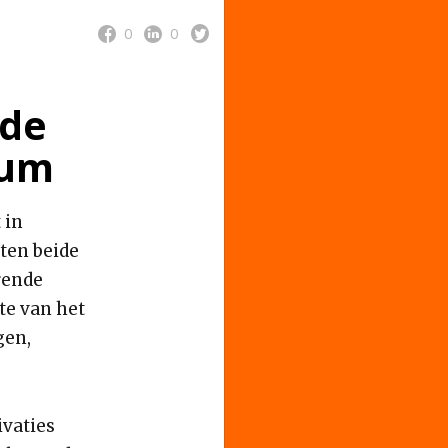
0
0
 de
ium
 in
ten beide
rende
dte van het
gen,
vaties