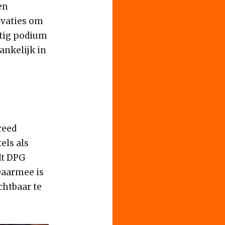
en
ivaties om
htig podium
ankelijk in
reed
els als
dt DPG
Daarmee is
chtbaar te