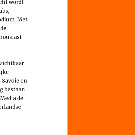
cht wordt
ubs,
podium. Met
nde
housiast
 zichtbaar
ijke
-Savoie en
ig bestaan
 Media de
derlandse