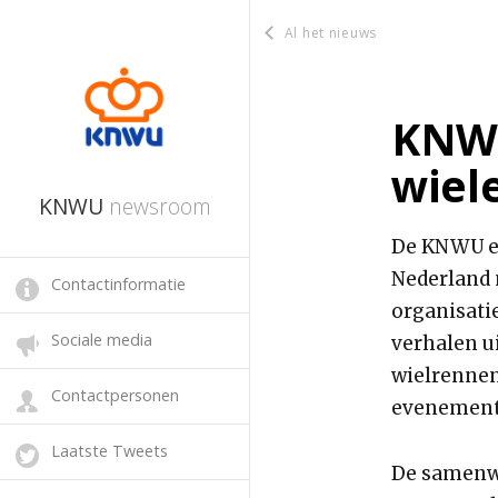
Al het nieuws
KNWU
wiel
KNWU
newsroom
De KNWU e
Nederland 
Contactinformatie
organisati
Sociale media
verhalen ui
wielrennen
Contactpersonen
evenemente
Laatste Tweets
De samenwe