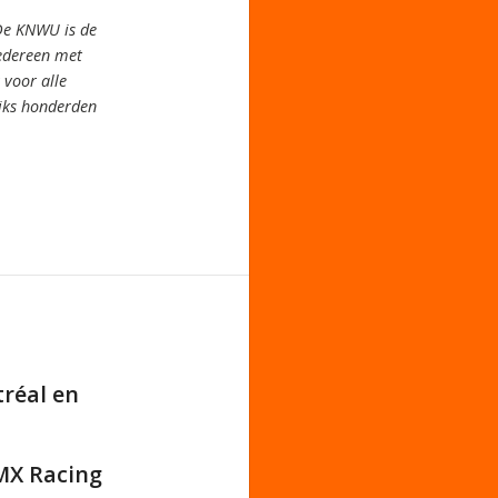
De KNWU is de
iedereen met
voor alle
jks honderden
réal en
BMX Racing