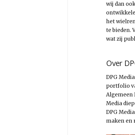
wij dan oo
ontwikkele
het wielre
te bieden. 
wat zij pub
Over DP
DPG Media 
portfolio 
Algemeen D
Media diep
DPG Media 
maken en m