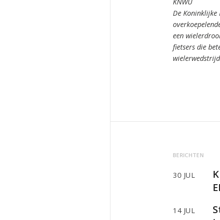
KNWU
De Koninklijke
overkoepelende
een wielerdro
fietsers die bet
wielerwedstrij
BERICHTEN
K
30 JUL
E
S
14 JUL