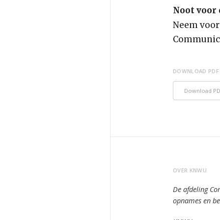
Noot voor d
Neem voor 
Communica
DOWNLOAD PDF
Download P
OVER KNWU
De afdeling Co
opnames en bee